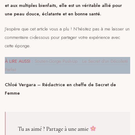
et aux multiples bienfaits, elle est un véritable allié pour
une peau douce, éclatante et en bonne santé.
J’espère que cet article vous a plu ! N’hésitez pas à me laisser un
commentaire ci-dessous pour partager votre expérience avec
cette éponge.
À LIRE AUSSI :
Soutien-Gorge Push-Up : Le Secret d’un Décolleté
Parfait
Chloé Vergara – Rédactrice en cheffe de Secret de
Femme
Tu as aimé ? Partage à une amie