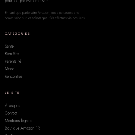
pour toi, par Marième Sarr.
En tant que partenaire Amazon, nous percevons une
commission sur les achats qualifiés effectués via nos liens.
CATÉGORIES
Santé
Bien-être
Parentalité
Mode
Rencontres
LE SITE
À propos
Contact
Mentions légales
Boutique Amazon FR