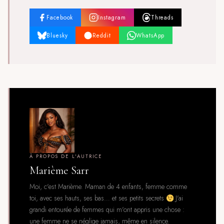
Facebook
Instagram
Threads
Bluesky
Reddit
WhatsApp
À PROPOS DE L'AUTRICE
Marième Sarr
Moi, c'est Marième. Maman de 4 enfants, femme comme
toi, avec ses hauts, ses bas… et ses petits secrets
J'ai
grandi entourée de femmes qui m'ont appris une chose :
une femme ne se néglige jamais, même en silence.