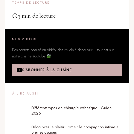
TEMPS DE LECTURE
3 min de lecture
NOS VIDÉOS
Des secrets beauté en vidéo, des rituels à découvrir… tout est sur
notre chaîne YouTube
S'ABONNER À LA CHAÎNE
À LIRE AUSSI
Différents types de chirurgie esthétique : Guide
2026
Découvrez le plaisir ultime : le compagnon intime à
oreilles douces