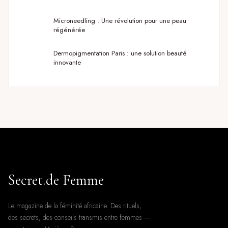
Microneedling : Une révolution pour une peau
régénérée
Dermopigmentation Paris : une solution beauté
innovante
Secret
.
de Femme
Le magazine de la féminité africaine. Des rituels,
des secrets, des conseils transmis entre femmes —