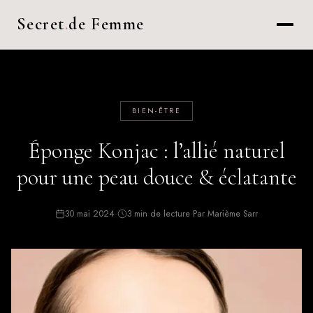
Secret
.
de Femme
BIEN-ÊTRE
Éponge Konjac : l’allié naturel
pour une peau douce & éclatante
30 mai 2024
·
3 min de lecture
·
Par Marième Sarr