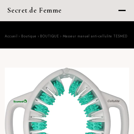
Secret
.
de Femme
Accueil
›
Boutique
›
BOUTIQUE
›
Masseur manuel anti-cellulite TESMED