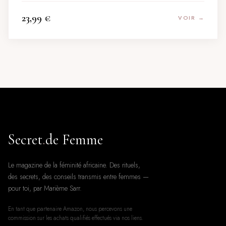
23,99
€
VOIR →
Secret
.
de Femme
Le magazine de la féminité africaine. Des rituels,
des secrets, des conseils transmis entre femmes —
pour toi, par Marième Sarr.
En tant que partenaire Amazon, nous percevons une
commission sur les achats qualifiés effectués via nos liens.