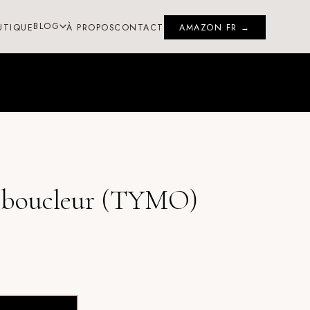
BLOG
UTIQUE
À PROPOS
CONTACT
AMAZON FR →
er boucleur (TYMO)