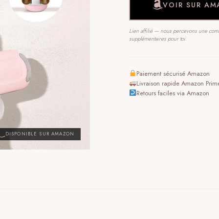
VOIR SUR A
Lien affilié — nous percevons une commi
supplémentaires pour toi.
Paiement sécurisé Amazon
Livraison rapide Amazon Prim
Retours faciles via Amazon
DISPONIBLE SUR AMAZON