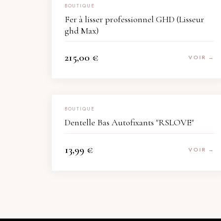
BOUTIQUE
Fer à lisser professionnel GHD (Lisseur
ghd Max)
215,00
€
VOIR →
BOUTIQUE
Dentelle Bas Autofixants "RSLOVE"
13,99
€
VOIR →