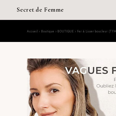
Secret
.
de Femme
Accueil
›
Boutique
›
BOUTIQUE
›
Fer à Lisser boucleur (TY