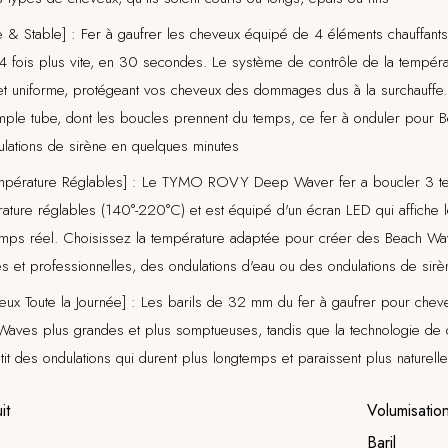
 & Stable] : Fer à gaufrer les cheveux équipé de 4 éléments chauffants
e 4 fois plus vite, en 30 secondes. Le système de contrôle de la tempér
et uniforme, protégeant vos cheveux des dommages dus à la surchauffe.
simple tube, dont les boucles prennent du temps, ce fer à onduler pou
lations de sirène en quelques minutes
mpérature Réglables] : Le TYMO ROVY Deep Waver fer a boucler 3 te
ature réglables (140°-220°C) et est équipé d'un écran LED qui affiche
mps réel. Choisissez la température adaptée pour créer des Beach Wav
es et professionnelles, des ondulations d'eau ou des ondulations de sirè
ux Toute la Journée] : Les barils de 32 mm du fer à gaufrer pour chev
aves plus grandes et plus somptueuses, tandis que la technologie de 
it des ondulations qui durent plus longtemps et paraissent plus naturelle
it
Volumisatio
Baril