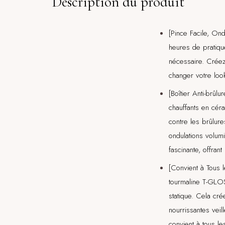
Description du produit
[Pince Facile, On
heures de pratiq
nécessaire. Créez
changer votre loo
[Boîtier Anti-brû
chauffants en céra
contre les brûlure
ondulations volum
fascinante, offran
[Convient à Tous 
tourmaline T-GLOSS
statique. Cela cr
nourrissantes vei
convient à tous le