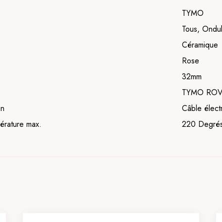
TYMO
Tous, Ondul
Céramique
Rose
32mm
TYMO RO
on
Câble élect
érature max.
220 Degrés