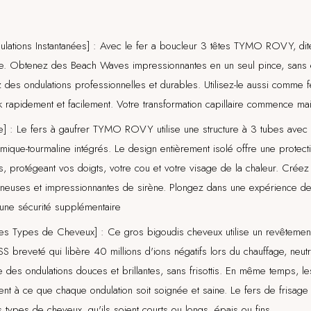
dulations Instantanées] : Avec le fer a boucleur 3 têtes TYMO ROVY, di
ue. Obtenez des Beach Waves impressionnantes en un seul pince, sans
 des ondulations professionnelles et durables. Utilisez-le aussi comme f
k rapidement et facilement. Votre transformation capillaire commence mai
lure] : Le fers à gaufrer TYMO ROVY utilise une structure à 3 tubes ave
mique-tourmaline intégrés. Le design entièrement isolé offre une protect
s, protégeant vos doigts, votre cou et votre visage de la chaleur. Créez
ineuses et impressionnantes de sirène. Plongez dans une expérience de
t une sécurité supplémentaire
les Types de Cheveux] : Ce gros bigoudis cheveux utilise un revêtemen
 breveté qui libère 40 millions d'ions négatifs lors du chauffage, neutrali
ée des ondulations douces et brillantes, sans frisottis. En même temps, 
llent à ce que chaque ondulation soit soignée et saine. Le fers de frisa
s types de cheveux, qu'ils soient courts ou longs, épais ou fins