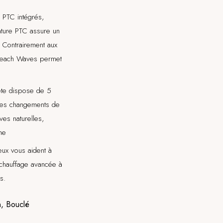
 PTC intégrés,
ature PTC assure un
 Contrairement aux
r Beach Waves permet
te dispose de 5
 les changements de
es naturelles,
ne
eux vous aident à
chauffage avancée à
s.
n, Bouclé