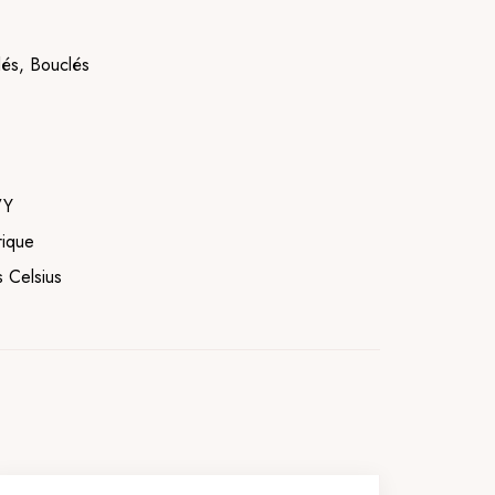
és, Bouclés
VY
rique
 Celsius