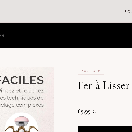
BO
MO)
BOUTIQUE
Fer à Liss
69,99
€