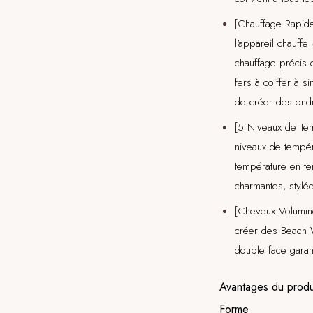
[Chauffage Rapide
l'appareil chauff
chauffage précis 
fers à coiffer à 
de créer des ondu
[5 Niveaux de Te
niveaux de tempér
température en te
charmantes, stylé
[Cheveux Volumine
créer des Beach W
double face garant
Avantages du produ
Forme