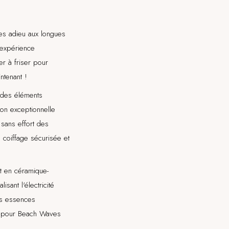
tes adieu aux longues
 expérience
er à friser pour
ntenant !
c des éléments
ion exceptionnelle
 sans effort des
 coiffage sécurisée et
t en céramique-
sant l'électricité
les essences
ge pour Beach Waves