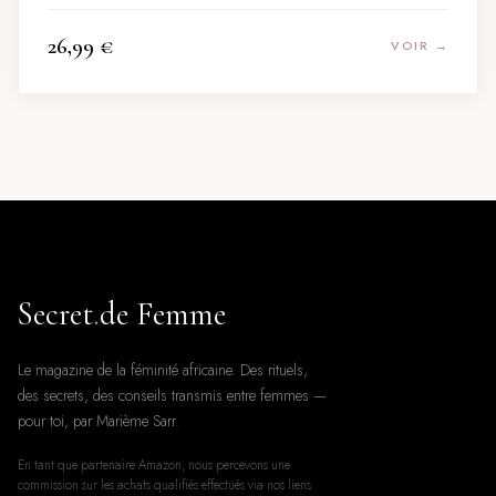
26,99
€
VOIR →
Secret
.
de Femme
Le magazine de la féminité africaine. Des rituels,
des secrets, des conseils transmis entre femmes —
pour toi, par Marième Sarr.
En tant que partenaire Amazon, nous percevons une
commission sur les achats qualifiés effectués via nos liens.