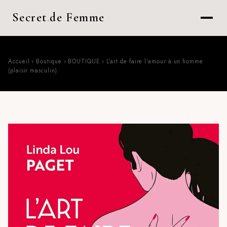
Secret
.
de Femme
Accueil
›
Boutique
›
BOUTIQUE
›
L’art de faire l’amour à un homme
(plaisir masculin)