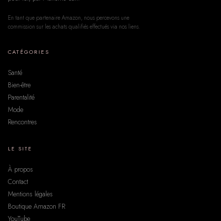
En tant que partenaire Amazon, nous percevons une
commission sur les achats qualifiés effectués via nos liens.
CATÉGORIES
Santé
Bien-être
Parentalité
Mode
Rencontres
LE SITE
À propos
Contact
Mentions légales
Boutique Amazon FR
YouTube