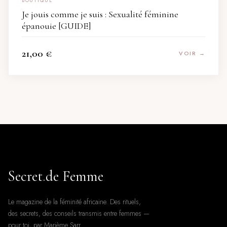
BOUTIQUE
Je jouis comme je suis : Sexualité féminine
épanouie [GUIDE]
21,00
€
VOIR →
Secret
.
de Femme
Le magazine de la féminité africaine. Des rituels,
des secrets, des conseils transmis entre femmes —
pour toi, par Marième Sarr.