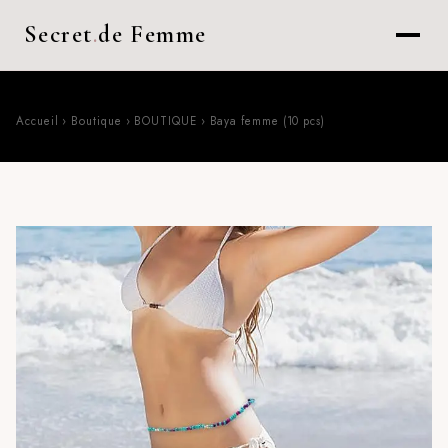
Secret
.
de Femme
Accueil
›
Boutique
›
BOUTIQUE
›
Baya femme (10 pcs)