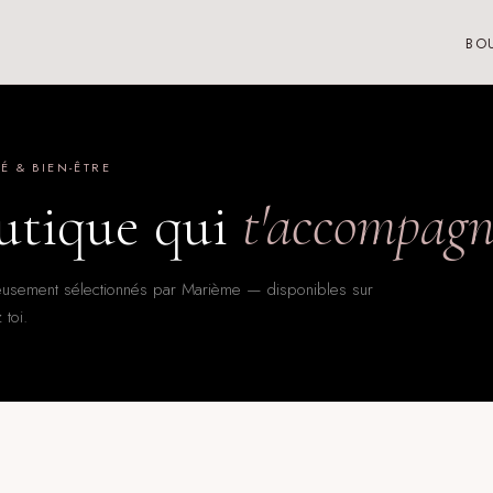
BO
É & BIEN-ÊTRE
utique qui
t'accompagn
eusement sélectionnés par Marième — disponibles sur
 toi.