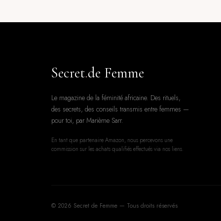
Secret
.
de Femme
Le magazine de la féminité africaine. Des rituels,
des secrets, des conseils transmis entre femmes —
pour toi, par Marième Sarr.
En tant que partenaire Amazon, nous percevons une
commission sur les achats qualifiés effectués via nos liens.
© 2026 Secret de Femme — Tous droits réservés