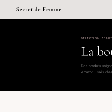
Secret
.
de Femme
SÉLECTION BEAUT
La bo
Des produits soign
Amazon, livrés chez