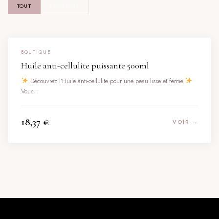
TOUT
BOUTIQUE
BOUTIQUE
Huile anti-cellulite puissante 500ml
Découvrez l’Huile anti-cellulite pour une peau lisse et ferme
Vous…
18,37
€
VOIR →