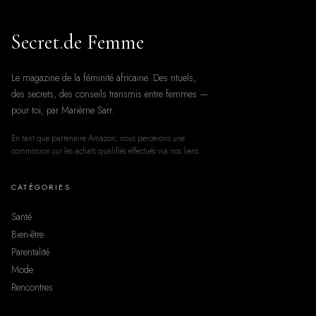
Secret
.
de Femme
Le magazine de la féminité africaine. Des rituels,
des secrets, des conseils transmis entre femmes —
pour toi, par Marième Sarr.
En tant que partenaire Amazon, nous percevons une
commission sur les achats qualifiés effectués via nos liens.
CATÉGORIES
Santé
Bien-être
Parentalité
Mode
Rencontres