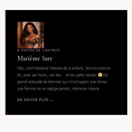
À PROPOS DE L'AUTRICE
Marième Sarr
Moi, c'est Marième. Maman de 4 enfants, femme comme
toi, avec ses hauts, ses bas… et ses petits secrets
J'ai
grandi entourée de femmes qui m'ont appris une chose :
une femme ne se néglige jamais, même en silence.
EN SAVOIR PLUS →