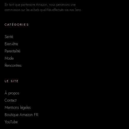
En tant que partenaire Amazon, nous percevons une
commission sur les achats qualifiés effectués via nos liens.
CATÉGORIES
Santé
Bien-être
Parentalité
Mode
Rencontres
LE SITE
À propos
Contact
Mentions légales
Boutique Amazon FR
YouTube