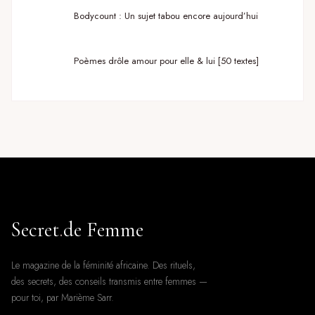
Bodycount : Un sujet tabou encore aujourd’hui
Poèmes drôle amour pour elle & lui [50 textes]
Secret
.
de Femme
Le magazine de la féminité africaine. Des rituels,
des secrets, des conseils transmis entre femmes —
pour toi, par Marième Sarr.