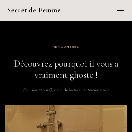
Secret
.
de Femme
RENCONTRES
Découvrez pourquoi il vous a
vraiment ghosté !
31 mai 2024
·
2 min de lecture
·
Par Marième Sarr