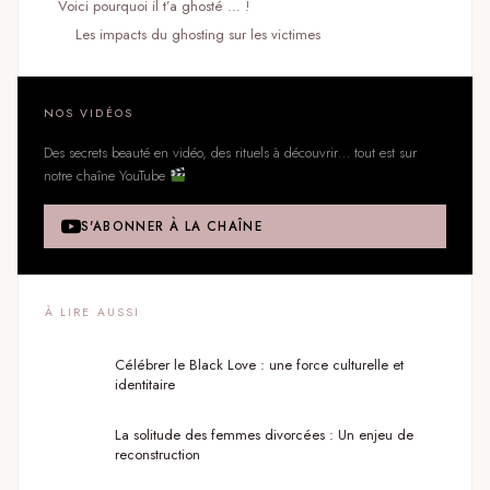
Voici pourquoi il t’a ghosté … !
Les impacts du ghosting sur les victimes
NOS VIDÉOS
Des secrets beauté en vidéo, des rituels à découvrir… tout est sur
notre chaîne YouTube
S'ABONNER À LA CHAÎNE
À LIRE AUSSI
Célébrer le Black Love : une force culturelle et
identitaire
La solitude des femmes divorcées : Un enjeu de
reconstruction