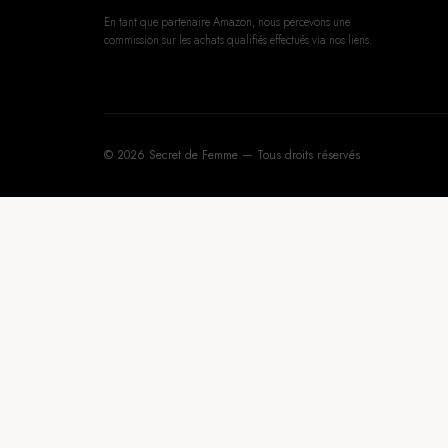
En tant que partenaire Amazon, nous percevons une
commission sur les achats qualifiés effectués via nos liens.
© 2026 Secret de Femme — Tous droits réservés