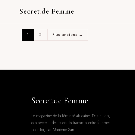
Secret
.
de Femme
1
2
Plus anciens →
Secret
.
de Femme
Le magazine de la féminité africaine. Des rituels,
des secrets, des conseils transmis entre femmes —
pour toi, par Marième Sarr.