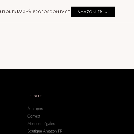
BLOG
UTIQUE
À PROPOS
CONTACT
AMAZON FR →
LE SITE
À propos
Contact
Mentions légales
Boutique Amazon FR